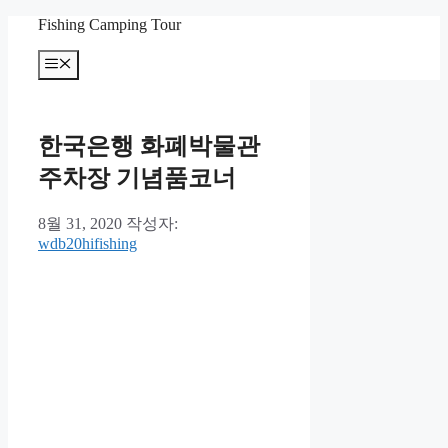
컨
Fishing Camping Tour
텐
메
츠
뉴
로
건
너
한국은행 화폐박물관
뛰
기
주차장 기념품코너
8월 31, 2020
작성자:
wdb20hifishing