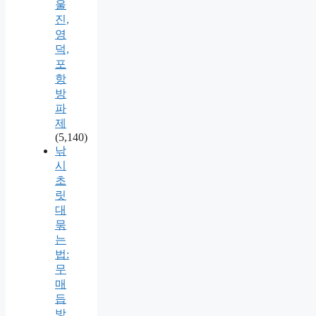
울
진,
영
덕,
포
항
방
파
제
(5,140)
낚
시
초
릿
대
묶
는
법:
무
매
듭
방