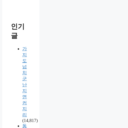
인기
글
가
지
도
넙
치
군
난
지
면
커
지
리
(14,817)
동