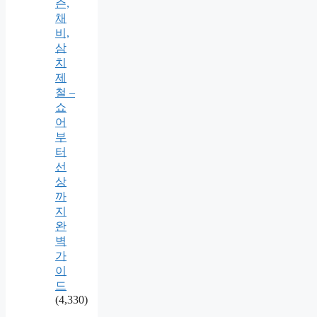
즌,
채
비,
삼
치
제
철 –
쇼
어
부
터
선
상
까
지
완
벽
가
이
드
(4,330)