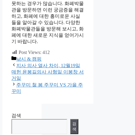
못하는 경우가 많습니다. 화폐박물
관을 방문하면 이런 궁금증을 해결
하고, 화폐에 대한 흥미로운 사실
들을 알아갈 수 있습니다. 다양한
화폐박물관들을 방문해 보시고, 화
폐에 대한 새로운 지식을 얻어가시
기 바랍니다.
Post Views:
412
카
낚시 & 캠핑
테
지사 의사 열사 차이, 12월19일
고
매헌 윤봉길의사 사형일 이봉창 서
리
거일
주꾸미 철 봄 주꾸미 VS 가을 주
꾸미
검색
검
색