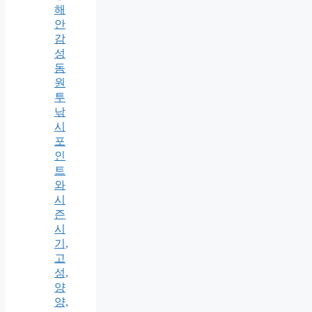
해
안
감
성
돔
원
투
낚
시
포
인
트
와
시
즌
시
기,
고
성,
양
양,