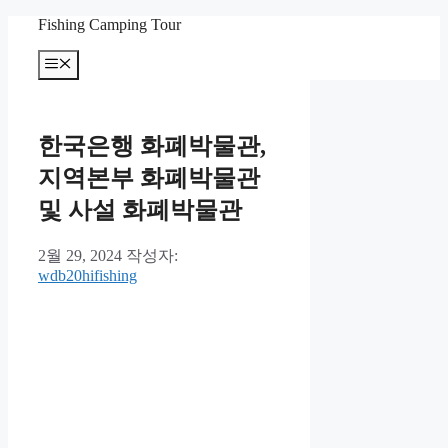
컨
Fishing Camping Tour
텐
메
츠
뉴
로
건
너
한국은행 화폐박물관,
뛰
기
지역본부 화폐박물관
및 사설 화폐박물관
2월 29, 2024
작성자:
wdb20hifishing