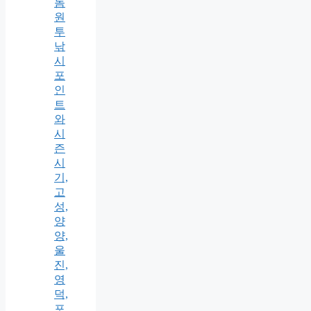
돔
원
투
낚
시
포
인
트
와
시
즌
시
기,
고
성,
양
양,
울
진,
영
덕,
포