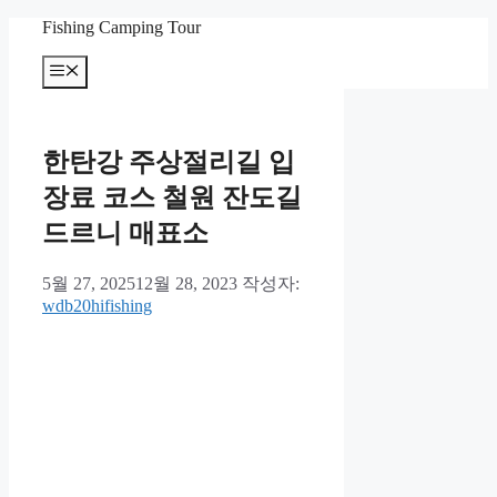
컨
Fishing Camping Tour
텐
메
츠
뉴
로
건
너
한탄강 주상절리길 입
뛰
기
장료 코스 철원 잔도길
드르니 매표소
5월 27, 2025
12월 28, 2023
작성자:
wdb20hifishing