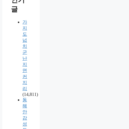
글
가
지
도
넙
치
군
난
지
면
커
지
리
(14,811)
동
해
안
감
성