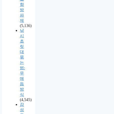
항
방
파
제
(5,136)
낚
시
초
릿
대
묶
는
법:
무
매
듭
방
식
(4,545)
감
성