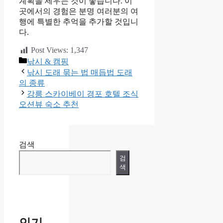
계획을 세우는 것이 좋습니다. 이
곳에서의 경험은 분명 여러분의 여
행에 특별한 추억을 추가할 것입니
다.
Post Views:
1,347
카
낚시 & 캠핑
테
낚시 도래 묶는 법 매듭법 도래
고
의 종류
리
강릉 스카이베이 경포 호텔 조식
오션뷰 숙소 추천
검색
검
색
인기