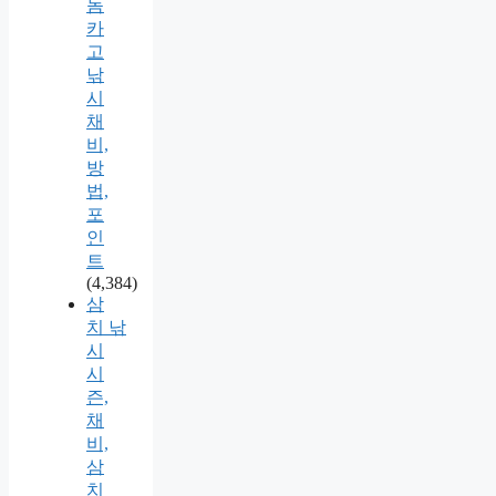
돔
카
고
낚
시
채
비,
방
법,
포
인
트
(4,384)
삼
치 낚
시
시
즌,
채
비,
삼
치