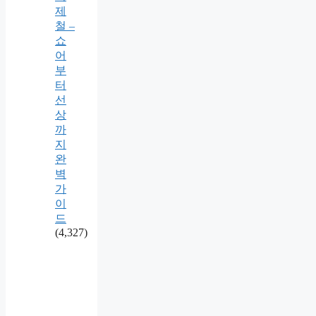
제
철 –
쇼
어
부
터
선
상
까
지
완
벽
가
이
드
(4,327)