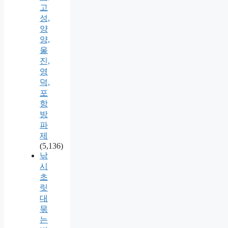
고
성,
양
양,
울
진,
영
덕,
포
항
방
파
제
(5,136)
낚
시
초
릿
대
묶
는