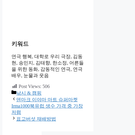
키워드
연극 행복, 대학로 우리 극장, 김동
현, 송민지, 김태향, 한소정, 어른들
을 위한 동화, 감동적인 연극, 연극
배우, 눈물과 웃음
Post Views:
506
카
낚시 & 캠핑
테
덴마크 이야마 마트 슈퍼마켓
고
Irma1000북유럽 생수 가격 중 가장
리
저렴
표고버섯 재배방법