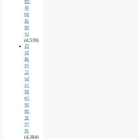
법:
무
매
듭
방
식
(4,539)
감
성
돔
카
고
낚
시
채
비,
방
법,
포
인
트
(4,384)