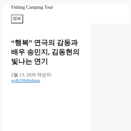
컨
Fishing Camping Tour
텐
메
츠
뉴
로
건
너
“행복” 연극의 감동과
뛰
기
배우 송민지, 김동현의
빛나는 연기
2월 13, 2020
작성자:
wdb20hifishing