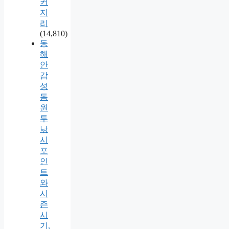
커
지
리
(14,810)
동
해
안
감
성
돔
원
투
낚
시
포
인
트
와
시
즌
시
기,