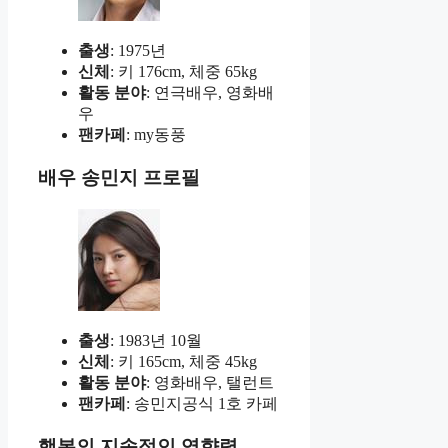
출생
: 1975년
신체
: 키 176cm, 체중 65kg
활동 분야
: 연극배우, 영화배
우
팬카페
: my동풍
배우 송민지 프로필
출생
: 1983년 10월
신체
: 키 165cm, 체중 45kg
활동 분야
: 영화배우, 탤런트
팬카페
: 송민지공식 1호 카페
행복의 지속적인 영향력