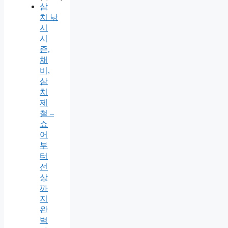
삼
치 낚
시
시
즌,
채
비,
삼
치
제
철 –
쇼
어
부
터
선
상
까
지
완
벽