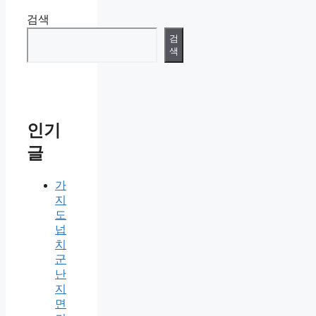
검색
검
색
인기
글
가
지
도
넙
치
군
난
지
면