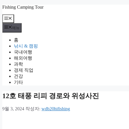
컨
Fishing Camping Tour
텐
메
츠
뉴
로
메뉴
건
너
홈
뛰
낚시 & 캠핑
기
국내여행
해외여행
과학
경제 직업
건강
기타
12호 태풍 리피 경로와 위성사진
9월 3, 2024
작성자:
wdb20hifishing