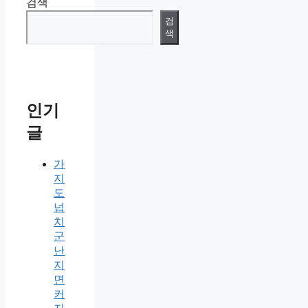
검색
검
색
인기
글
가
지
도
넙
치
군
난
지
면
커