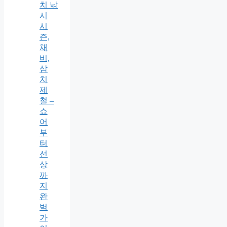
치 낚
시
시
즌,
채
비,
삼
치
제
철 –
쇼
어
부
터
선
상
까
지
완
벽
가