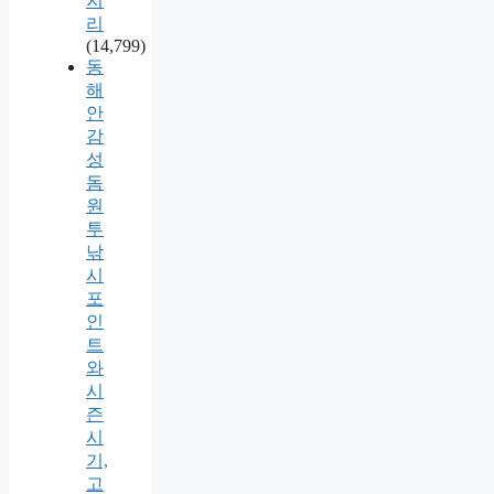
지
리
(14,799)
동
해
안
감
성
돔
원
투
낚
시
포
인
트
와
시
즌
시
기,
고