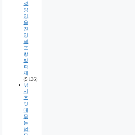
성,
양
양,
울
진,
영
덕,
포
항
방
파
제
(5,136)
낚
시
초
릿
대
묶
는
법: