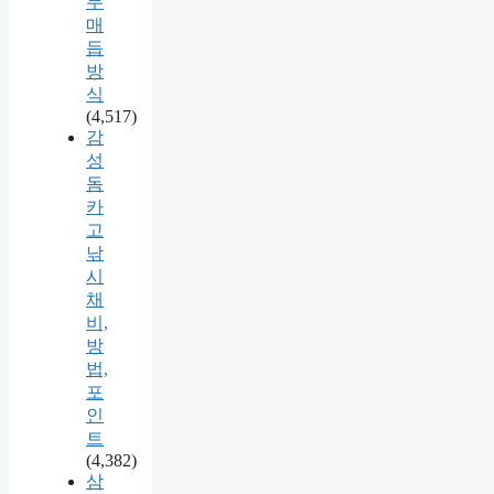
무
매
듭
방
식
(4,517)
감
성
돔
카
고
낚
시
채
비,
방
법,
포
인
트
(4,382)
삼