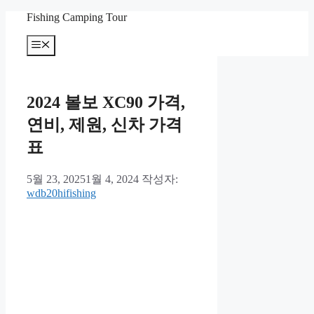
컨
Fishing Camping Tour
텐
메
츠
뉴
로
건
너
2024 볼보 XC90 가격,
뛰
기
연비, 제원, 신차 가격
표
5월 23, 2025
1월 4, 2024
작성자:
wdb20hifishing