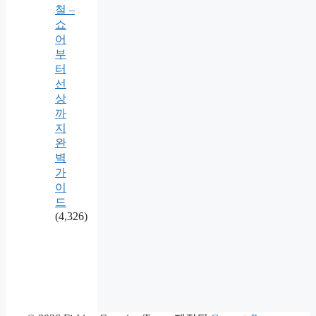
철 –
쇼
어
부
터
선
상
까
지
완
벽
가
이
드
(4,326)