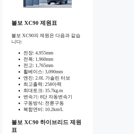
볼보 XC90 제원표
볼보 XC90의 제원은 다음과 같습
니다:
전장: 4,955mm
전폭: 1,960mm
전고: 1,765mm
휠베이스: 3,090mm
엔진: 2.0L 가솔린 터보
최고출력: 258마력
최대토크: 35.7kg.m
변속기: 8단 자동변속기
구동방식: 전륜구동
복합연비: 10.2km/L
볼보 XC90 하이브리드 제원
표