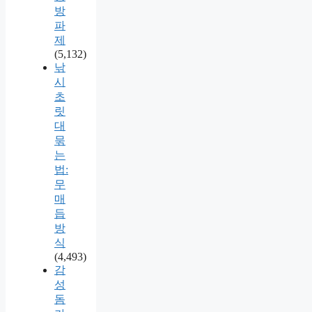
방
파
제
(5,132)
낚
시
초
릿
대
묶
는
법:
무
매
듭
방
식
(4,493)
감
성
돔