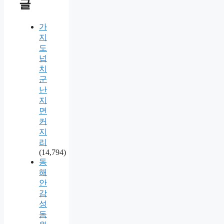
글
가
지
도
넙
치
군
난
지
면
커
지
리
(14,794)
동
해
안
감
성
돔