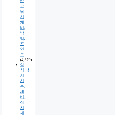
카
고
낚
시
채
비,
방
법,
포
인
트
(4,379)
삼
치 낚
시
시
즌,
채
비,
삼
치
제