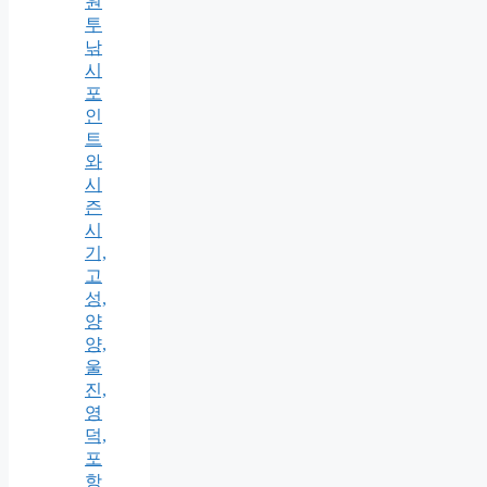
원
투
낚
시
포
인
트
와
시
즌
시
기,
고
성,
양
양,
울
진,
영
덕,
포
항