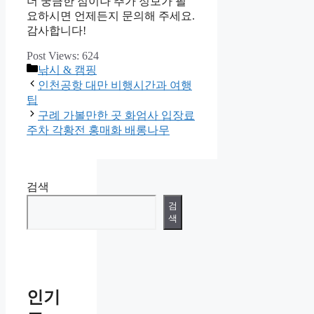
더 궁금한 점이나 추가 정보가 필
요하시면 언제든지 문의해 주세요.
감사합니다!
Post Views:
624
카
낚시 & 캠핑
테
인천공항 대만 비행시간과 여행
고
팁
리
구례 가볼만한 곳 화엄사 입장료
주차 각황전 홍매화 배롱나무
검색
검
색
인기