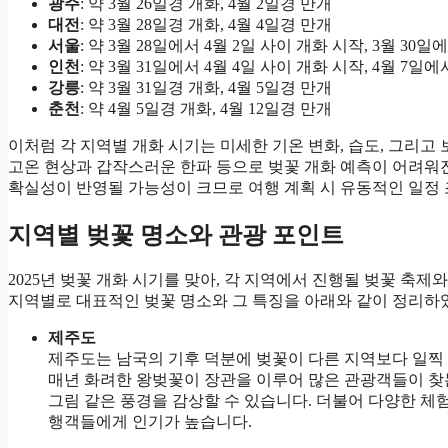
광주
: 약 3월 26일경 개화, 4월 2일경 만개
대전
: 약 3월 28일경 개화, 4월 4일경 만개
서울
: 약 3월 28일에서 4월 2일 사이 개화 시작, 3월 30일
인천
: 약 3월 31일에서 4월 4일 사이 개화 시작, 4월 7일에
강릉
: 약 3월 31일경 개화, 4월 5일경 만개
춘천
: 약 4월 5일경 개화, 4월 12일경 만개
이처럼 각 지역별 개화 시기는 미세한 기온 변화, 습도, 그리고 
고온 현상과 갑작스러운 한파 등으로 벚꽃 개화 예측이 어려워진
확실성이 반영될 가능성이 크므로 여행 계획 시 유동적인 일정
지역별 벚꽃 명소와 관광 포인트
2025년 벚꽃 개화 시기를 맞아, 각 지역에서 진행될 벚꽃 축제
지역별로 대표적인 벚꽃 명소와 그 특징을 아래와 같이 정리하
제주도
제주도는 남국의 기후 덕분에 벚꽃이 다른 지역보다 일찍
매년 화려한 왕벚꽃이 장관을 이루어 많은 관광객들이 찾
그림 같은 풍경을 감상할 수 있습니다. 더불어 다양한 체험
행객들에게 인기가 높습니다.