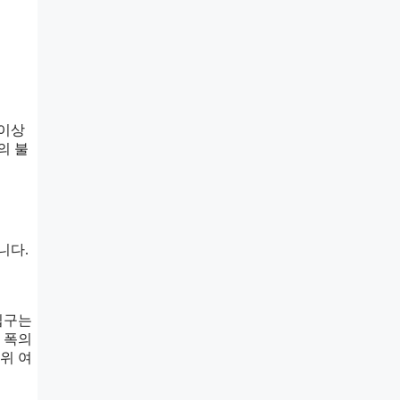
 이상
의 불
니다.
입구는
 폭의
위 여