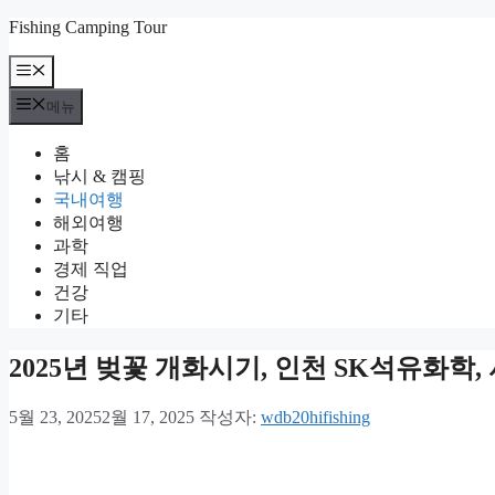
컨
Fishing Camping Tour
텐
메
츠
뉴
로
메뉴
건
너
홈
뛰
낚시 & 캠핑
기
국내여행
해외여행
과학
경제 직업
건강
기타
2025년 벚꽃 개화시기, 인천 SK석유화학,
5월 23, 2025
2월 17, 2025
작성자:
wdb20hifishing