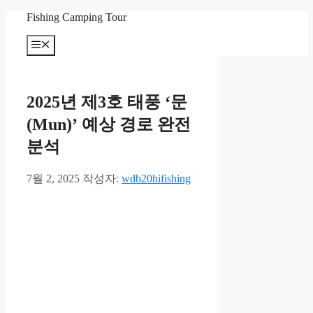
컨
Fishing Camping Tour
텐
메
츠
뉴
로
건
너
2025년 제3호 태풍 ‘문
뛰
기
(Mun)’ 예상 경로 완전
분석
7월 2, 2025
작성자:
wdb20hifishing