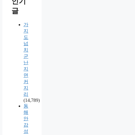
인기
글
가
지
도
넙
치
군
난
지
면
커
지
리
(14,789)
동
해
안
감
성