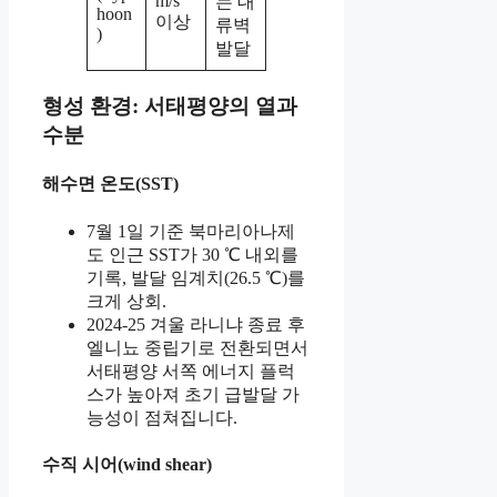
m/s
는 대
hoon
이상
류벽
)
발달
형성 환경: 서태평양의 열과
수분
해수면 온도(SST)
7월 1일 기준 북마리아나제
도 인근 SST가 30 ℃ 내외를
기록, 발달 임계치(26.5 ℃)를
크게 상회.
2024-25 겨울 라니냐 종료 후
엘니뇨 중립기로 전환되면서
서태평양 서쪽 에너지 플럭
스가 높아져 초기 급발달 가
능성이 점쳐집니다.
수직 시어(wind shear)