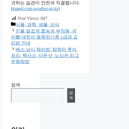
크하는 습관이 안전과 직결됩니다.
(
imaeil.com
,
weather.go.kr
)
Post Views:
687
카
식물, 과학, 생물, 상식
테
민물 말조개 효능과 부작용, 귀
고
이빨 대칭이 멸종위기종 1급과 요
리
리법 안내
배스 낚시 채비법, 탑워터 루어,
프리, 텍사스, 다운샷, 노싱커 리그
운용방법
검색
검
색