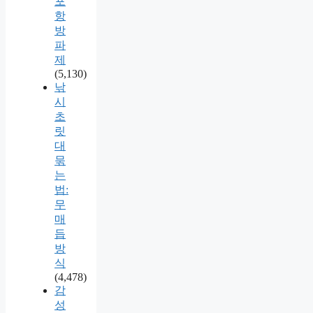
포
항
방
파
제
(5,130)
낚
시
초
릿
대
묶
는
법:
무
매
듭
방
식
(4,478)
감
성