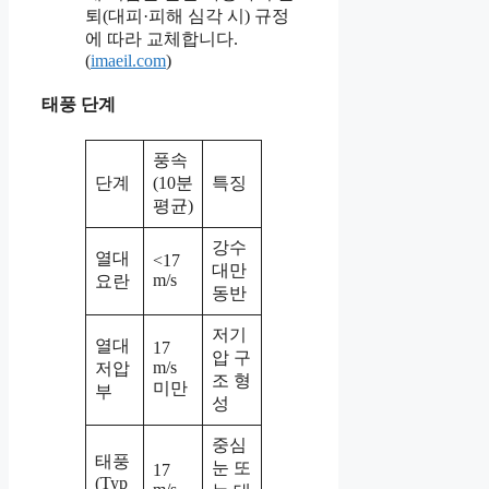
퇴(대피·피해 심각 시) 규정
에 따라 교체합니다.
(
imaeil.com
)
태풍 단계
풍속
단계
(10분
특징
평균)
강수
열대
<17
대만
m/s
요란
동반
저기
열대
17
압 구
m/s
저압
조 형
미만
부
성
중심
태풍
눈 또
17
(Typ