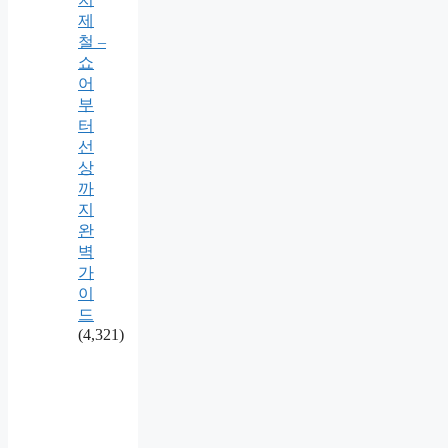
제
철 –
쇼
어
부
터
선
상
까
지
완
벽
가
이
드
(4,321)