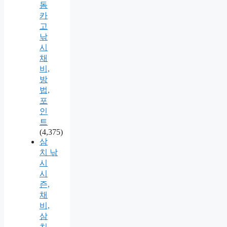
돔
카
고
낚
시
채
비,
방
법,
포
인
트
(4,375)
삼
치 낚
시
시
즌,
채
비,
삼
치