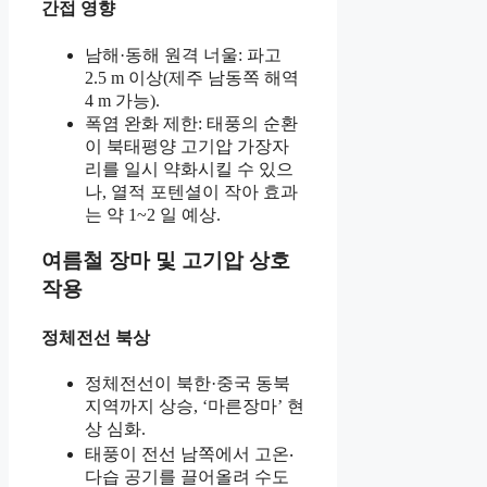
간접 영향
남해·동해 원격 너울: 파고
2.5 m 이상(제주 남동쪽 해역
4 m 가능).
폭염 완화 제한: 태풍의 순환
이 북태평양 고기압 가장자
리를 일시 약화시킬 수 있으
나, 열적 포텐셜이 작아 효과
는 약 1~2 일 예상.
여름철 장마 및 고기압 상호
작용
정체전선 북상
정체전선이 북한·중국 동북
지역까지 상승, ‘마른장마’ 현
상 심화.
태풍이 전선 남쪽에서 고온‧
다습 공기를 끌어올려 수도