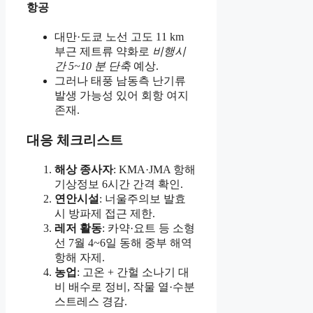
항공
대만·도쿄 노선 고도 11 km
부근 제트류 약화로
비행시
간 5~10 분 단축
예상.
그러나 태풍 남동측 난기류
발생 가능성 있어 회항 여지
존재.
대응 체크리스트
해상 종사자
: KMA·JMA 항해
기상정보 6시간 간격 확인.
연안시설
: 너울주의보 발효
시 방파제 접근 제한.
레저 활동
: 카약·요트 등 소형
선 7월 4~6일 동해 중부 해역
항해 자제.
농업
: 고온 + 간헐 소나기 대
비 배수로 정비, 작물 열·수분
스트레스 경감.