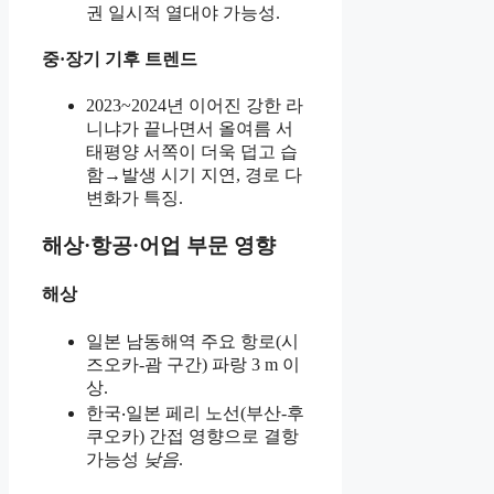
권 일시적 열대야 가능성.
중·장기 기후 트렌드
2023~2024년 이어진 강한 라
니냐가 끝나면서 올여름 서
태평양 서쪽이 더욱 덥고 습
함→발생 시기 지연, 경로 다
변화가 특징.
해상·항공·어업 부문 영향
해상
일본 남동해역 주요 항로(시
즈오카-괌 구간) 파랑 3 m 이
상.
한국‧일본 페리 노선(부산-후
쿠오카) 간접 영향으로 결항
가능성
낮음
.