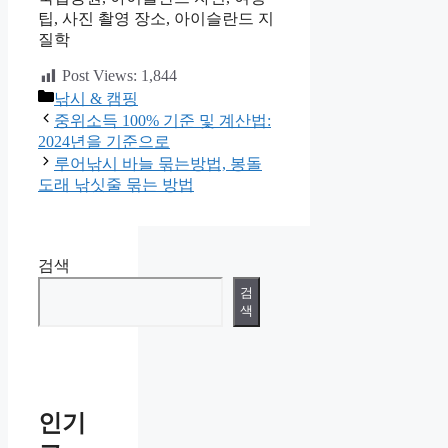
팁, 사진 촬영 장소, 아이슬란드 지
질학
Post Views:
1,844
카
낚시 & 캠핑
테
중위소득 100% 기준 및 계산법:
고
2024년을 기준으로
리
루어낚시 바늘 묶는방법, 봉돌
도래 낚싯줄 묶는 방법
검색
검
색
인기