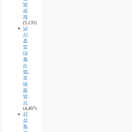
방
파
제
(5,135)
낚
시
초
릿
대
묶
는
법:
무
매
듭
방
식
(4,497)
감
성
돔