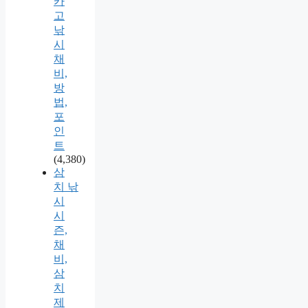
카
고
낚
시
채
비,
방
법,
포
인
트
(4,380)
삼
치 낚
시
시
즌,
채
비,
삼
치
제