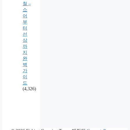
철 –
쇼
어
부
터
선
상
까
지
완
벽
가
이
드
(4,326)