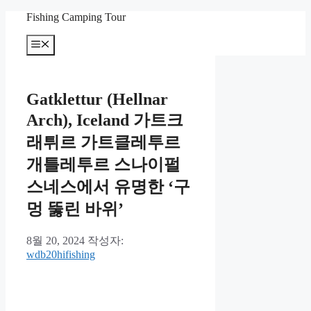
컨
Fishing Camping Tour
텐
메
츠
뉴
로
건
너
Gatklettur (Hellnar
뛰
Arch), Iceland 가트크
기
래튀르 가트클레투르
개틀레투르 스나이펄
스네스에서 유명한 ‘구
멍 뚫린 바위’
8월 20, 2024
작성자:
wdb20hifishing