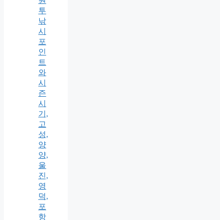
원
투
낚
시
포
인
트
와
시
즌
시
기,
고
성,
양
양,
울
진,
영
덕,
포
항