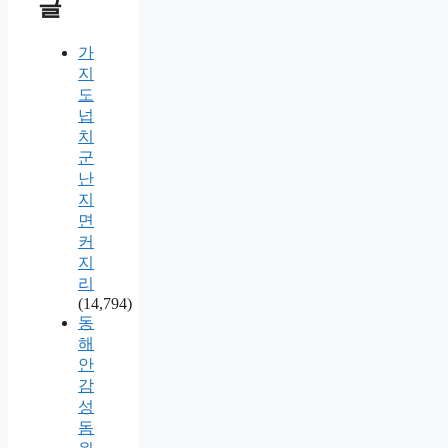
글
가
지
도
넙
치
군
난
지
면
커
지
리
(14,794)
동
해
안
감
성
돔