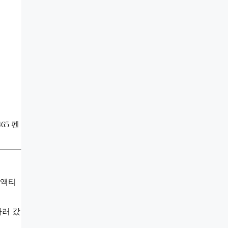
65 펜
 액티
하러 갔