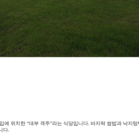
초입에 위치한 “대부 객주”라는 식당입니다. 바지락 쌈밥과 낙지
니다.