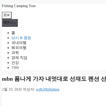
컨
Fishing Camping Tour
텐
메
츠
뉴
로
메뉴
건
너
홈
뛰
낚시 & 캠핑
기
국내여행
해외여행
과학
경제 직업
건강
기타
mbn 폼나게 가자 내멋대로 선재도 펜션 선
2월 10, 2020
작성자:
wdb20hifishing